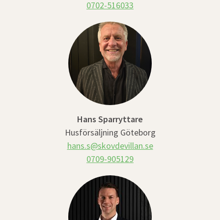
0702-516033
Hans Sparryttare
Husförsäljning Göteborg
hans.s@skovdevillan.se
0709-905129