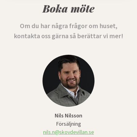
Boka möte
Om du har några frågor om huset,
kontakta oss gärna så berättar vi mer!
Nils Nilsson
Försäljning
nils.n@skovdevillan.se