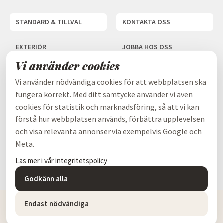
STANDARD & TILLVAL
KONTAKTA OSS
EXTERIÖR
JOBBA HOS OSS
Vi använder cookies
INTERIÖR
INTEGRITETSPOLICY
Vi använder nödvändiga cookies för att webbplatsen ska
KONSTRUKTION
SHOWROOM I SKÖVDE
fungera korrekt. Med ditt samtycke använder vi även
cookies för statistik och marknadsföring, så att vi kan
förstå hur webbplatsen används, förbättra upplevelsen
OM OSS
och visa relevanta annonser via exempelvis Google och
Meta.
VÅR FILOSOFI
Läs mer i vår integritetspolicy
Godkänn alla
Endast nödvändiga