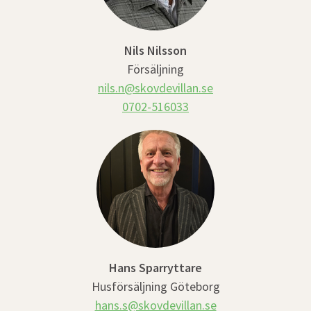
Nils Nilsson
Försäljning
nils.n@skovdevillan.se
0702-516033
Hans Sparryttare
Husförsäljning Göteborg
hans.s@skovdevillan.se